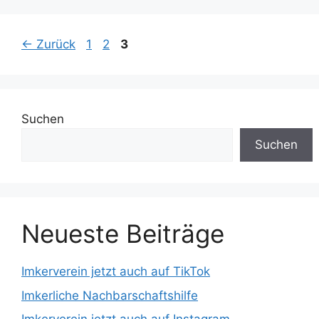
Seite
Seite
Seite
←
Zurück
1
2
3
Suchen
Suchen
Neueste Beiträge
Imkerverein jetzt auch auf TikTok
Imkerliche Nachbarschaftshilfe