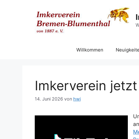
Zum
Inhalt
springen
W
Willkommen
Neuigkeit
Imkerverein jetz
14. Juni 2026
von
hwi
Um
an
M