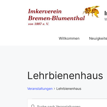
Zum
Inhalt
springen
W
Willkommen
Neuigkeit
Lehrbienenhaus
Veranstaltungen
Lehrbienenhaus
Veranstaltungen
V
B