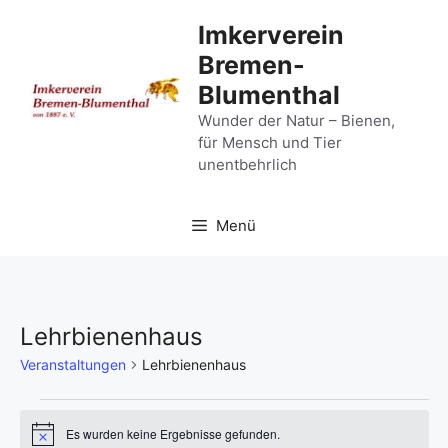
Zum
Imkerverein
Inhalt
Bremen-
springen
Blumenthal
Wunder der Natur – Bienen,
für Mensch und Tier
unentbehrlich
Menü
Lehrbienenhaus
Veranstaltungen
Lehrbienenhaus
Veranstaltungen
Es wurden keine Ergebnisse gefunden.
H