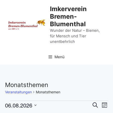
Zum
Imkerverein
Inhalt
Bremen-
springen
Blumenthal
Wunder der Natur – Bienen,
für Mensch und Tier
unentbehrlich
Menü
Monatsthemen
Veranstaltungen
Monatsthemen
Veranstaltungen
V
06.08.2026
V
S
M
u
D
o